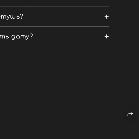
етушь?
ать дату?