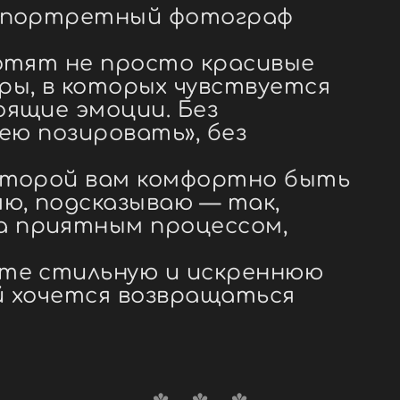
и портретный фотограф
хотят не просто красивые
ры, в которых чувствуется
оящие эмоции. Без
мею позировать», без
которой вам комфортно быть
яю, подсказываю — так,
а приятным процессом,
ете стильную и искреннюю
й хочется возвращаться