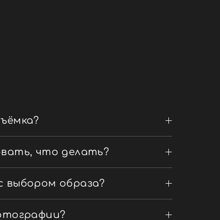
съёмка?
овать, что делать?
с выбором образа?
фотографии?